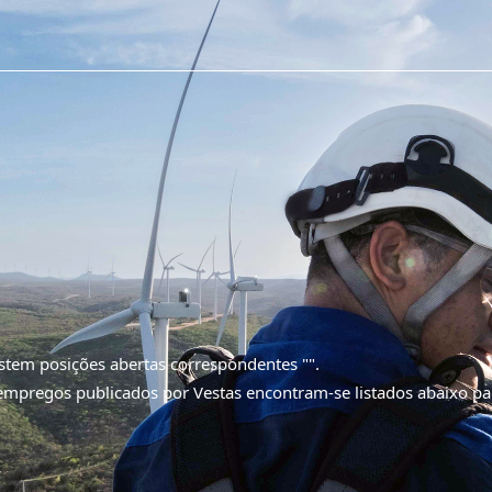
stem posições abertas correspondentes "
".
empregos publicados por Vestas encontram-se listados abaixo p