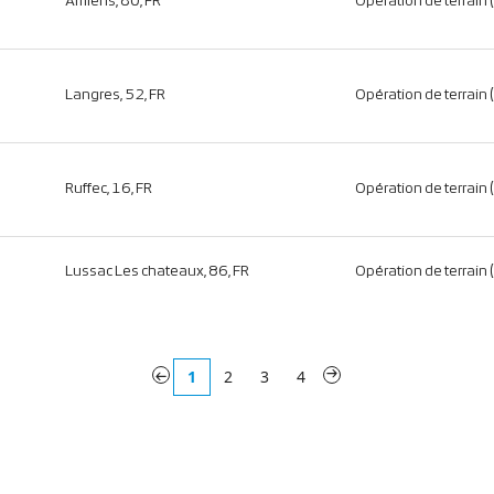
Amiens, 80, FR
Opération de terrain 
Langres, 52, FR
Opération de terrain 
Ruffec, 16, FR
Opération de terrain 
Lussac Les chateaux, 86, FR
Opération de terrain 
«
1
2
3
4
»