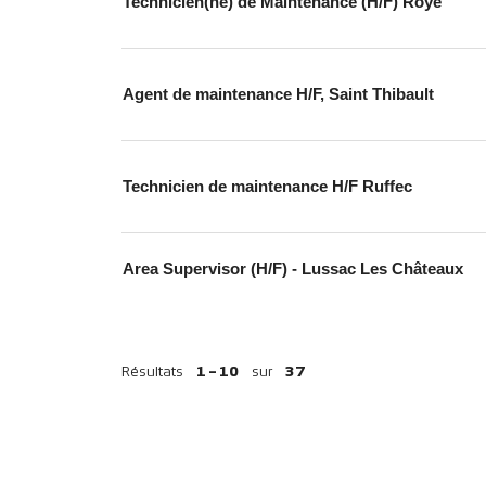
Technicien(ne) de Maintenance (H/F) Roye
Agent de maintenance H/F, Saint Thibault
Technicien de maintenance H/F Ruffec
Area Supervisor (H/F) - Lussac Les Châteaux
Résultats
1 – 10
sur
37