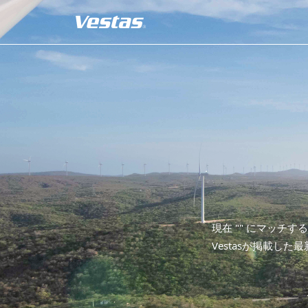
現在 "
" にマッチす
Vestasが掲載した