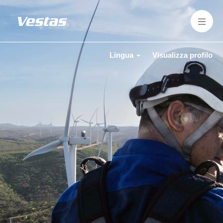
Lingua
Visualizza profilo