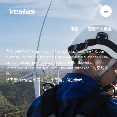
语言
查看个人档案
当前没有符合 "
Koop fluoxetine ⣁ www.7rx.biz/fluoxetine ⣁ Kopen
fluoxetine ups levering, fluoxetine Online Veilig Bestel fluoxetine online
bij ons. medicinali per eiaculazioni precoci. Kopen fluoxetine
" 的空缺职
Gegarandeerd hoge kwaliteit, Bestel fluoxetine online cod.
位。
以下是Vestas最新发布的0个职位，供您参考。