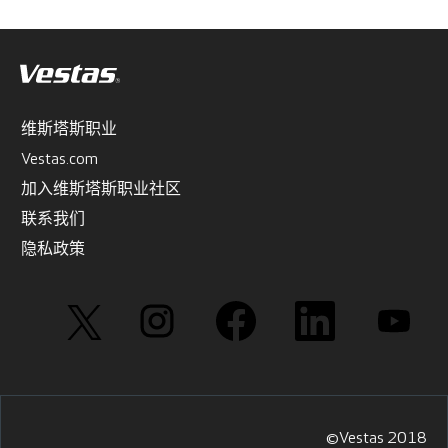
维斯塔斯职业
Vestas.com
加入维斯塔斯职业社区
联系我们
隐私政策
在
在
在
在
在
新
新
新
新
新
选
选
选
选
选
项
项
项
项
项
卡
卡
卡
卡
卡
中
中
中
中
中
打
打
打
打
打
开
开
开
开
开
。
。
。
。
。
©Vestas 2018