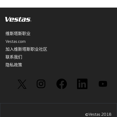
维斯塔斯职业
Vestas.com
加入维斯塔斯职业社区
联系我们
隐私政策
在
在
在
在
在
新
新
新
新
新
选
选
选
选
选
项
项
项
项
项
卡
卡
卡
卡
卡
中
中
中
中
中
打
打
打
打
打
开
开
开
开
开
。
。
。
。
。
©Vestas 2018