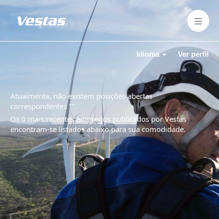
Idioma
Ver perfil
Atualmente, não existem posições abertas
correspondentes "
".
Os 0 mais recentes empregos publicados por Vestas
encontram-se listados abaixo para sua comodidade.