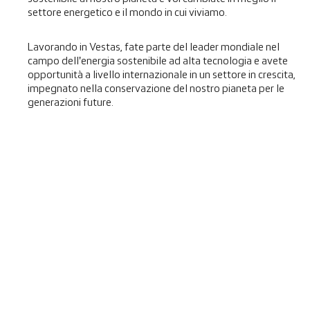
u
o
o
o
o
o
settore energetico e il mondo in cui viviamo.
v
v
v
v
v
a
a
a
a
a
s
s
s
s
s
c
c
c
c
Lavorando in Vestas, fate parte del leader mondiale nel
c
h
h
h
h
h
campo dell'energia sostenibile ad alta tecnologia e avete
e
e
e
e
e
d
d
d
d
opportunità a livello internazionale in un settore in crescita,
d
a
a
a
a
impegnato nella conservazione del nostro pianeta per le
a
.
.
.
.
.
generazioni future.