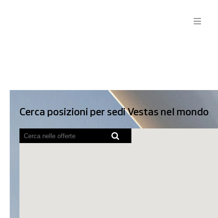
Lingua
Visualizza profilo
Cerca posizioni per sedi Vestas nel mondo
Ricerca per parola chiave