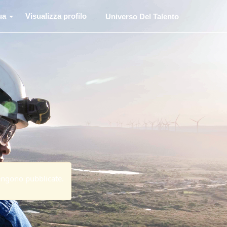
ua
Visualizza profilo
Universo Del Talento
engono pubblicate.