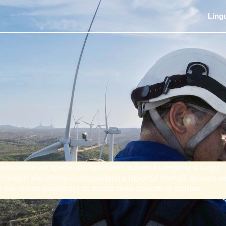
Ling
ono posizioni aperte corrispondenti a questa categoria o luogo.
gistrandoti alle offerte corrispondenti a RISORSE UMANE quando v
ro più recenti pubblicate da Vestas sono elencate di seguito.