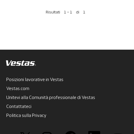
Risultati
1 – 1
di
1
Posizioni lavorative in Vestas
Vestas.com
Unitevi alla Comunità professionale di Vestas
Contattateci
Politica sulla Privacy
S
S
S
S
S