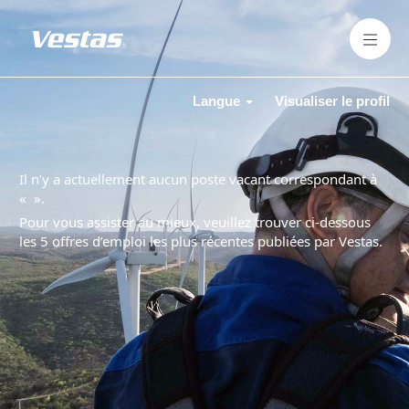
Langue
Visualiser le profil
Il n’y a actuellement aucun poste vacant correspondant à
«
».
Pour vous assister au mieux, veuillez trouver ci-dessous
les 5 offres d’emploi les plus récentes publiées par Vestas.