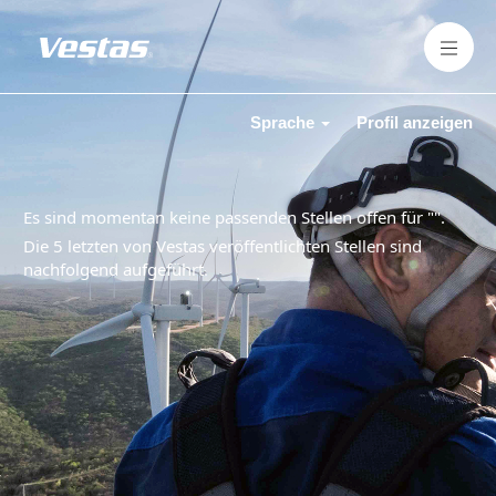
Sprache
Profil anzeigen
Es sind momentan keine passenden Stellen offen für "
".
Die 5 letzten von Vestas veröffentlichten Stellen sind
nachfolgend aufgeführt.