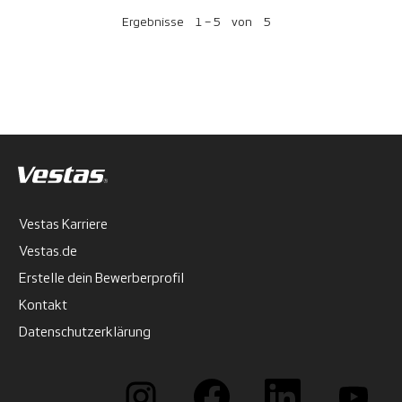
Ergebnisse
1 – 5
von
5
Vestas Karriere
Vestas.de
Erstelle dein Bewerberprofil
Kontakt
Datenschutzerklärung
W
W
W
W
i
i
i
i