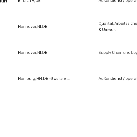
furt
Erfurt, TH, DE
Außendienst / operat
Qualität, Arbeitssich
Hannover, NI, DE
& Umwelt
Hannover, NI, DE
Supply Chain und Log
Hamburg, HH, DE
Außendienst / operat
+8 weitere …