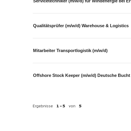
Servicetechniker (m/w/d) für Windenergie bei Er
Qualitätsprüfer (m/w/d) Warehouse & Logistics
Mitarbeiter Transportlogistik (m/w/d)
Offshore Stock Keeper (m/w/d) Deutsche Bucht
Ergebnisse
1 – 5
von
5