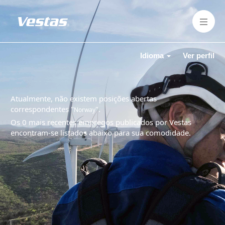
Idioma
Ver perfil
Atualmente, não existem posições abertas
correspondentes "
".
Norway
Os 0 mais recentes empregos publicados por Vestas
encontram-se listados abaixo para sua comodidade.