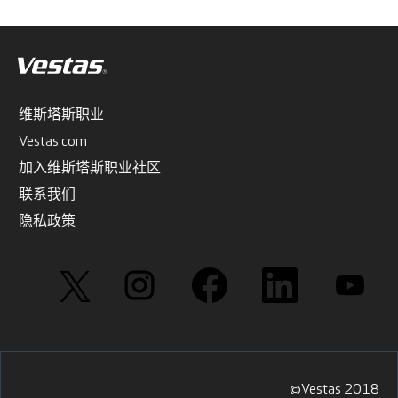
维斯塔斯职业
Vestas.com
加入维斯塔斯职业社区
联系我们
隐私政策
在
在
在
在
在
新
新
新
新
新
选
选
选
选
选
项
项
项
项
项
卡
卡
卡
卡
卡
中
中
中
中
中
打
打
打
打
打
开
开
开
开
开
。
。
。
。
。
©Vestas 2018