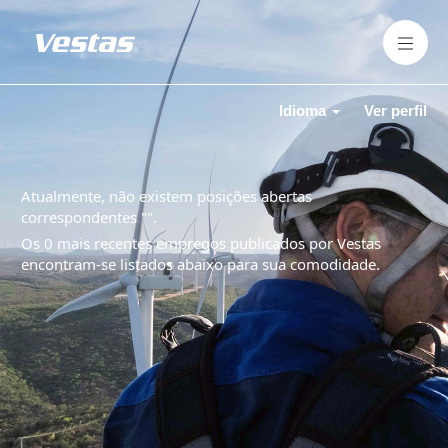
Idioma
Ver perfil
Atualmente, não existem posições abertas
correspondentes "
".
Os 0 mais recentes empregos publicados por Vestas
encontram-se listados abaixo para sua comodidade.