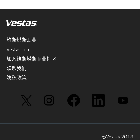
维斯塔斯职业
Vestas.com
加入维斯塔斯职业社区
联系我们
隐私政策
在
在
在
在
在
新
新
新
新
新
选
选
选
选
选
项
项
项
项
项
卡
卡
卡
卡
卡
中
中
中
中
中
打
打
打
打
打
开
开
开
开
开
。
。
。
。
。
©Vestas 2018