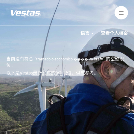
语言
查看个人档案
当前没有符合 "
" 的空缺职
tramadolo economico ���� <a href=
位。
以下是Vestas最新发布的0个职位，供您参考。