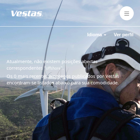
Idioma
Ver perfil
Atualmente, não existem posições abertas
correspondentes "
".
offshore
Os 0 mais recentes empregos publicados por Vestas
encontram-se listados abaixo para sua comodidade.