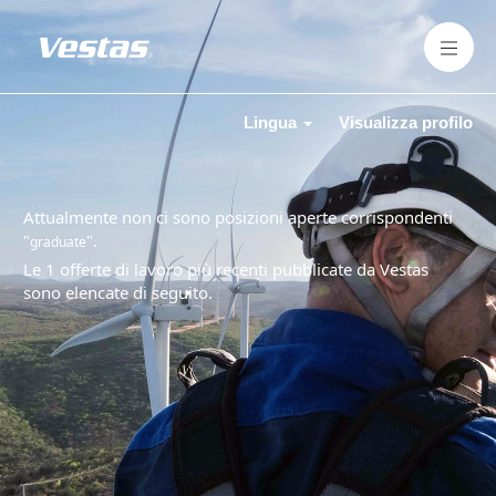
Lingua
Visualizza profilo
Attualmente non ci sono posizioni aperte corrispondenti
"
".
graduate
Le 1 offerte di lavoro più recenti pubblicate da Vestas
sono elencate di seguito.