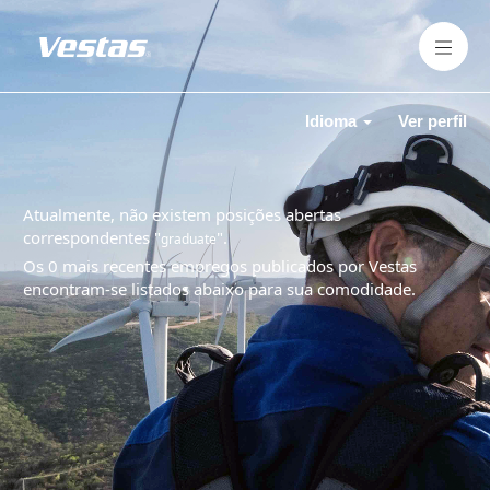
Idioma
Ver perfil
Atualmente, não existem posições abertas
correspondentes "
".
graduate
Os 0 mais recentes empregos publicados por Vestas
encontram-se listados abaixo para sua comodidade.