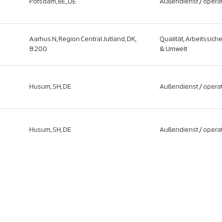
Potsdam, BE, DE
Außendienst / operat
Aarhus N, Region Central Jutland, DK,
Qualität, Arbeitssich
8200
& Umwelt
Husum, SH, DE
Außendienst / operat
Husum, SH, DE
Außendienst / operat