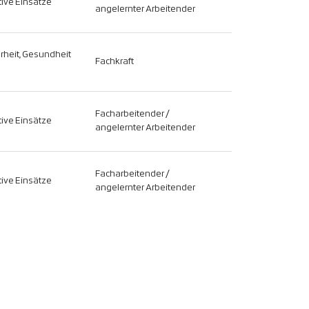
ive Einsätze
angelernter Arbeitender
erheit, Gesundheit
Fachkraft
Facharbeitender /
ive Einsätze
angelernter Arbeitender
Facharbeitender /
ive Einsätze
angelernter Arbeitender