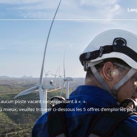
Lan
nt aucun poste vacant correspondant à «
».
u mieux, veuillez trouver ci-dessous les 5 offres d’emploi les plus