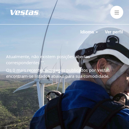
Idioma
Ver perfil
Atualmente, não existem posições abertas
correspondentes "
".
Os 0 mais recentes empregos publicados por Vestas
encontram-se listados abaixo para sua comodidade.