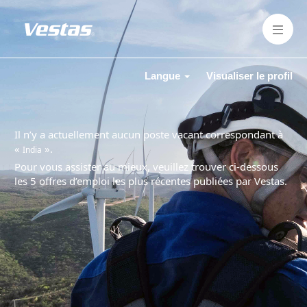
Langue
Visualiser le profil
Il n’y a actuellement aucun poste vacant correspondant à
«
».
India
Pour vous assister au mieux, veuillez trouver ci-dessous
les 5 offres d’emploi les plus récentes publiées par Vestas.