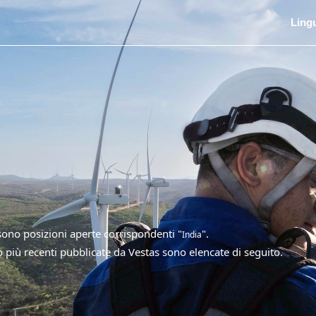
Ling
ono posizioni aperte corrispondenti "
".
India
ro più recenti pubblicate da Vestas sono elencate di seguito.