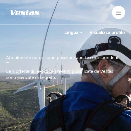
Lingua
Visualizza profilo
Attualmente non ci sono posizioni aperte corrispondenti
"
".
Le 1 offerte di lavoro più recenti pubblicate da Vestas
sono elencate di seguito.