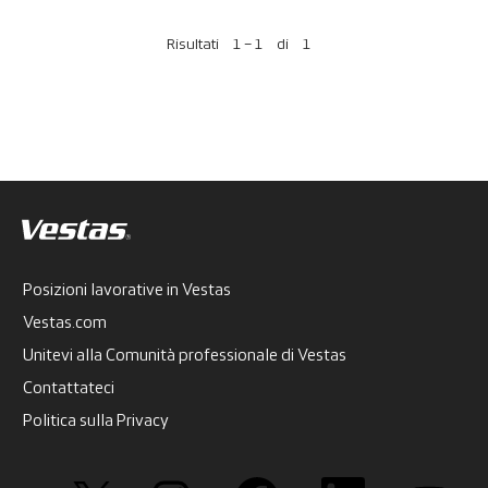
Risultati
1 – 1
di
1
Posizioni lavorative in Vestas
Vestas.com
Unitevi alla Comunità professionale di Vestas
Contattateci
Politica sulla Privacy
S
S
S
S
S