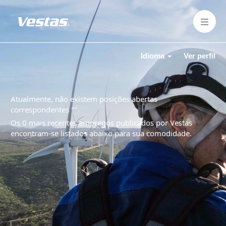
Idioma
Ver perfil
Atualmente, não existem posições abertas
correspondentes "
".
Os 0 mais recentes empregos publicados por Vestas
encontram-se listados abaixo para sua comodidade.