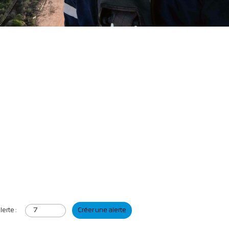
erte :
Créer une alerte