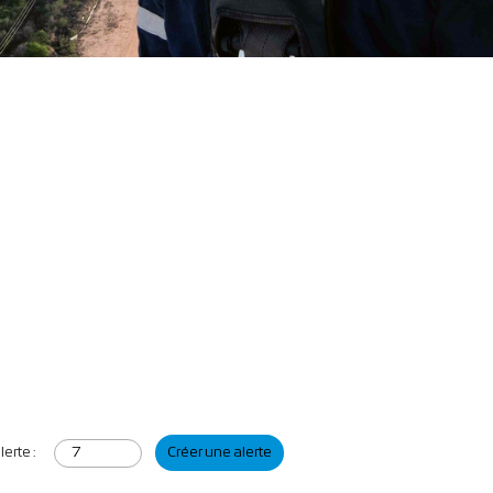
erte :
Créer une alerte