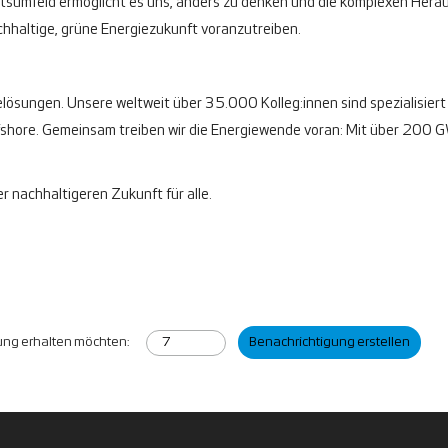
beitsumfeld ermöglicht es uns, anders zu denken und die komplexen Her
chhaltige, grüne Energiezukunft voranzutreiben.
elösungen. Unsere weltweit über 35.000 Kolleg:innen sind spezialisiert 
ore. Gemeinsam treiben wir die Energiewende voran: Mit über 200 GW 
r nachhaltigeren Zukunft für alle.
gung erhalten möchten:
Benachrichtigung erstellen