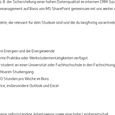
 z. B. der Sicherstellung einer hohen Datenqualität im internen CRM-Sy
anagement auf Basis von MS SharePoint gemeinsam mit uns weiter und 
jekte, die relevant für dein Studium sind und die du langfristig vorantr
re Energien und die Energiewende
vante Praktika oder Werkstudententätigkeiten verfügst
rstudent an einer Universität oder Fachhochschule in den Fachrichtung
ichbaren Studiengang
 20 Stunden pro Woche im Büro
ice, insbesondere Outlook und Excel
 eine selbstständige Arbeitsweise sowie eine hohe Lernbereitschaf