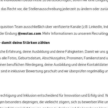
ne individuellen Bedürfnisse zu berücksichtigen, sofern wir eine Einigung
das Recht vor, die Stellenausschreibung jederzeit zu ändern oder zurü
uisition Team ausschließlich über verifizierte Kanäle (z.B. LinkedIn, Ind
 der Endung
@vestas.com
.
Mehr Informationen zu unserem Recruitingp
– damit deine Stärken zählen
ufliche Erfahrung, deine Ausbildung und deine Fähigkeiten. Damit wir uns
 alle Fotos, Geburtsdatum, Abschlussjahre, Pronomen, Familienstand un
f deinen beruflichen Werdegang, deine Ausbildung und deine Kontaktdate
 sind in inklusiver Bewertung geschult und wir überprüfen regelmäßig u
berechtigung und Inklusion entscheidend für Innovation und Erfolg sind
n besonders diejenigen, die vielleicht zögern, sich zu bewerben.
Wie un