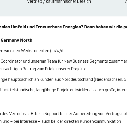
Vertrieb / kaufmännischer Bereich
7
nales Umfeld und Erneuerbare Energien? Dann haben wir die pe
s Germany North
n wir einen Werkstudenten (m/w/d).
s Coordinator und unserem Team für New Business Segments zusammena
en wichtigen Beitrag zum Erfolg unserer Projekte.
gie hauptsächlich an Kunden aus Norddeutschland (Niedersachsen, S
l mittelständische, langjährige Projektentwickler als auch große, inter
des Vertriebs, z. B. beim Support bei der Aufbereitung von Vertragsdo
n und – bei Interesse – auch bei der direkten Kundenkommunikation