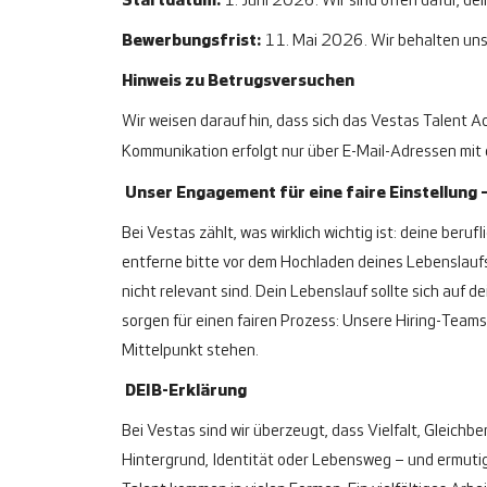
Startdatum:
1. Juni 2026. Wir sind offen dafür, dei
Bewerbungsfrist:
11. Mai 2026. Wir behalten uns 
Hinweis zu Betrugsversuchen
Wir weisen darauf hin, dass sich das Vestas Talent Acq
Kommunikation erfolgt nur über E-Mail-Adressen mit
Unser Engagement für eine faire Einstellung 
Bei Vestas zählt, was wirklich wichtig ist: deine ber
entferne bitte vor dem Hochladen deines Lebenslaufs
nicht relevant sind. Dein Lebenslauf sollte sich au
sorgen für einen fairen Prozess: Unsere Hiring-Teams
Mittelpunkt stehen.
DEIB-Erklärung
Bei Vestas sind wir überzeugt, dass Vielfalt, Gleich
Hintergrund, Identität oder Lebensweg – und ermutige