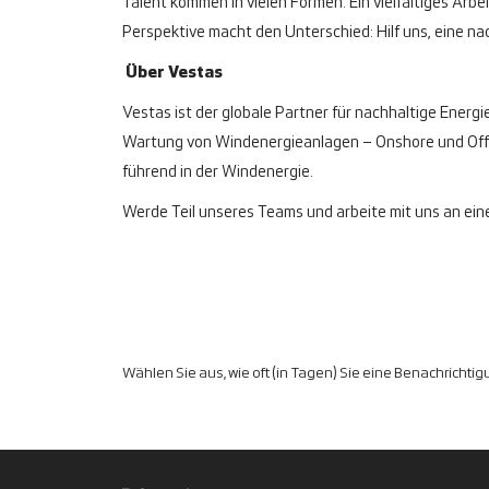
Talent kommen in vielen Formen. Ein vielfältiges Ar
Perspektive macht den Unterschied: Hilf uns, eine na
Über Vestas
Vestas ist der globale Partner für nachhaltige Energi
Wartung von Windenergieanlagen – Onshore und Offsh
führend in der Windenergie.
Werde Teil unseres Teams und arbeite mit uns an eine
Wählen Sie aus, wie oft (in Tagen) Sie eine Benachrichti