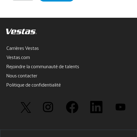
Carrières Vestas
Vestas.com
Rejoindre la communauté de talents
Nous contacter
Politique de confidentialité
S
S
S
S
S
’
’
’
’
’
o
o
o
o
o
u
u
u
u
u
v
v
v
v
v
r
r
r
r
r
e
e
e
e
e
d
d
d
d
d
a
a
a
a