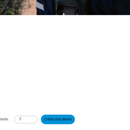
erte :
Créer une alerte