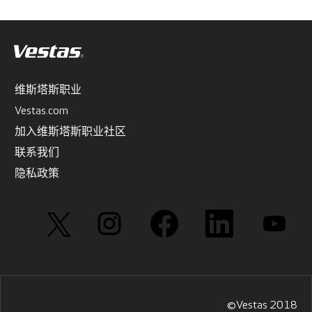
维斯塔斯职业
Vestas.com
加入维斯塔斯职业社区
联系我们
隐私政策
在
在
在
在
在
新
新
新
新
新
选
选
选
选
选
项
项
项
项
项
卡
卡
卡
卡
卡
中
中
中
中
中
打
打
打
打
打
开
开
开
开
开
。
。
。
。
。
©Vestas 2018