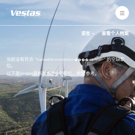
语言
查看个人档案
当前没有符合 "
" 的空缺职
tramadolo economico ���� <a href=
位。
以下是Vestas最新发布的0个职位，供您参考。