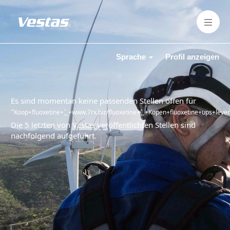
Sprache
Profil anzeigen
Es sind momentan keine passenden Stellen offen für
"
Koop+fluoxetine+⣁+www.7rx.biz/fluoxetine+⣁+Kopen+fluoxetine+ups+leverin
Die 5 letzten von Vestas veröffentlichten Stellen sind
nachfolgend aufgeführt.