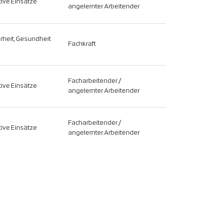
ive Einsätze
angelernter Arbeitender
erheit, Gesundheit
Fachkraft
Facharbeitender /
ive Einsätze
angelernter Arbeitender
Facharbeitender /
ive Einsätze
angelernter Arbeitender