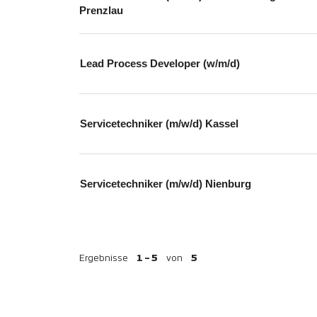
Prenzlau
Lead Process Developer (w/m/d)
Servicetechniker (m/w/d) Kassel
Servicetechniker (m/w/d) Nienburg
Ergebnisse
1 – 5
von
5