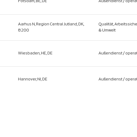
Potsdam, BE, DE
Außendienst / operat
Aarhus N, Region Central Jutland, DK,
Qualität, Arbeitssich
8200
& Umwelt
Wiesbaden, HE, DE
Außendienst / operat
Hannover, NI, DE
Außendienst / operat