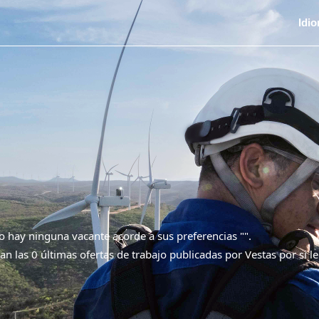
Idi
 hay ninguna vacante acorde a sus preferencias "
".
an las 0 últimas ofertas de trabajo publicadas por Vestas por si le