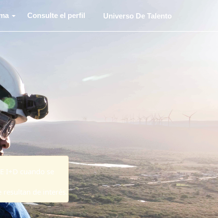
oma
Consulte el perfil
Universo De Talento
 E I+D cuando se
 resultan de interés.