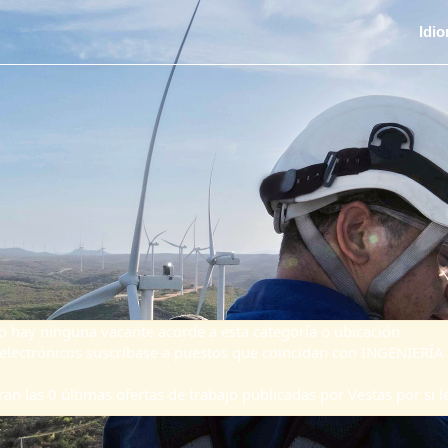
Idi
 hay ninguna vacante acorde a esta categoría o ubicación.
s electrónicos suscríbase a puestos que coincidan con INGENIERÍA
ran las 0 últimas ofertas de trabajo publicadas por Vestas por si le