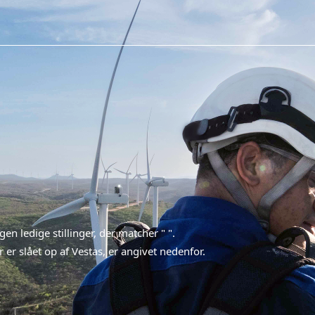
ngen ledige stillinger, der matcher "
".
 er slået op af Vestas, er angivet nedenfor.