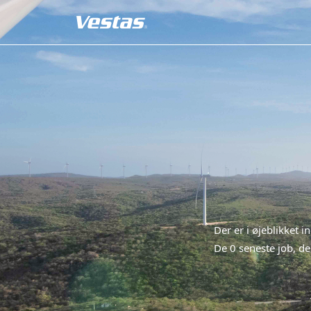
Der er i øjeblikket i
De 0 seneste job, der