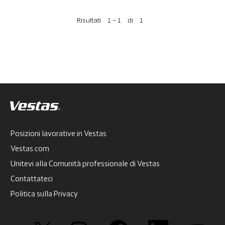
Risultati
1 – 1
di
1
Posizioni lavorative in Vestas
Vestas.com
Unitevi alla Comunità professionale di Vestas
Contattateci
Politica sulla Privacy
S
S
S
S
S