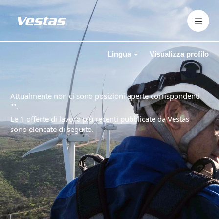
Lingua
Visualizza profilo
Attualmente non ci sono posizioni aperte corrispondenti
"
".
Le 1 offerte di lavoro più recenti pubblicate da Vestas
sono elencate di seguito.