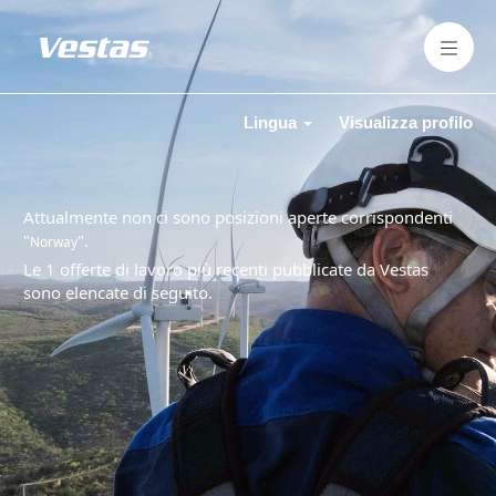
Lingua
Visualizza profilo
Attualmente non ci sono posizioni aperte corrispondenti
"
".
Norway
Le 1 offerte di lavoro più recenti pubblicate da Vestas
sono elencate di seguito.