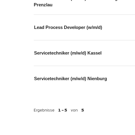
Prenzlau
Lead Process Developer (w/m/d)
Servicetechniker (m/w/d) Kassel
Servicetechniker (m/w/d) Nienburg
Ergebnisse
1 – 5
von
5