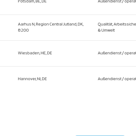
Potsdam, BE, DE
Außendienst / operat
Aarhus N, Region Central Jutland, DK,
Qualität, Arbeitssich
8200
& Umwelt
Wiesbaden, HE, DE
Außendienst / operat
Hannover, NI, DE
Außendienst / operat