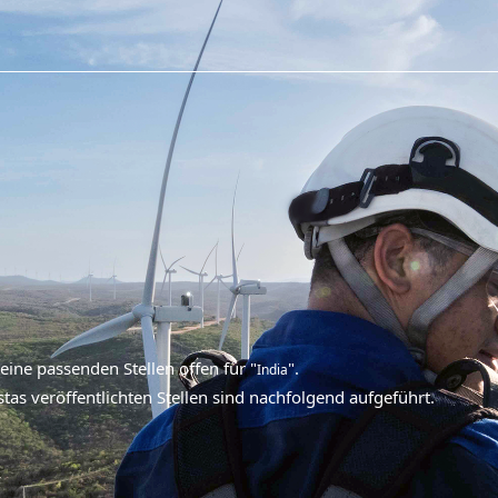
ine passenden Stellen offen für "
".
India
stas veröffentlichten Stellen sind nachfolgend aufgeführt.