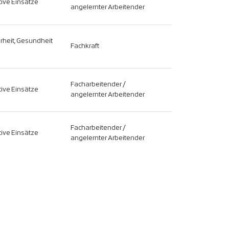
ive Einsätze
angelernter Arbeitender
erheit, Gesundheit
Fachkraft
Facharbeitender /
ive Einsätze
angelernter Arbeitender
Facharbeitender /
ive Einsätze
angelernter Arbeitender