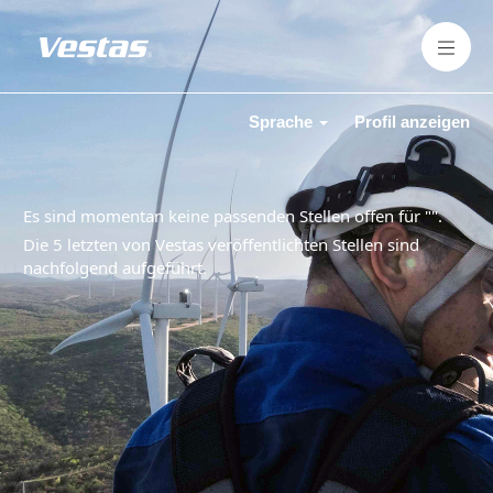
Sprache
Profil anzeigen
Es sind momentan keine passenden Stellen offen für "
".
Die 5 letzten von Vestas veröffentlichten Stellen sind
nachfolgend aufgeführt.