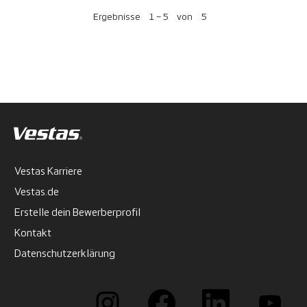
Ergebnisse
1 – 5
von
5
Vestas Karriere
Vestas.de
Erstelle dein Bewerberprofil
Kontakt
Datenschutzerklärung
W
W
W
W
i
i
i
i