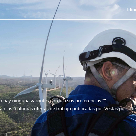
Idi
 hay ninguna vacante acorde a sus preferencias "
".
an las 0 últimas ofertas de trabajo publicadas por Vestas por si le