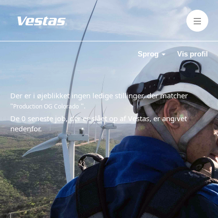
Sprog
Vis profil
Der er i øjeblikket ingen ledige stillinger, der matcher
"
".
Production OG Colorado
De 0 seneste job, der er slået op af Vestas, er angivet
nedenfor.