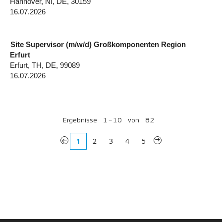
Hannover, NI, DE, 30159
16.07.2026
Site Supervisor (m/w/d) Großkomponenten Region
Erfurt
Erfurt, TH, DE, 99089
16.07.2026
Ergebnisse
1 – 10
von
82
«
1
2
3
4
5
»