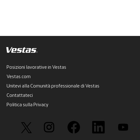
Posizioni lavorative in Vestas
Vestas.com
Unitevi alla Comunità professionale di Vestas
Contattateci
Politica sulla Privacy
S
S
S
S
S
i
i
i
i
i
a
a
a
a
a
p
p
p
p
p
r
r
r
r