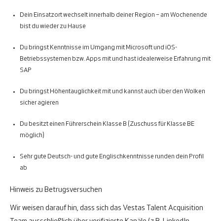
Dein Einsatzort wechselt innerhalb deiner Region – am Wochenende
bist du wieder zu Hause
Du bringst Kenntnisse im Umgang mit Microsoft und iOS-
Betriebssystemen bzw. Apps mit und hast idealerweise Erfahrung mit
SAP
Du bringst Höhentauglichkeit mit und kannst auch über den Wolken
sicher agieren
Du besitzt einen Führerschein Klasse B (Zuschuss für Klasse BE
möglich)
Sehr gute Deutsch- und gute Englischkenntnisse runden dein Profil
ab
Hinweis zu Betrugsversuchen
Wir weisen darauf hin, dass sich das Vestas Talent Acquisition