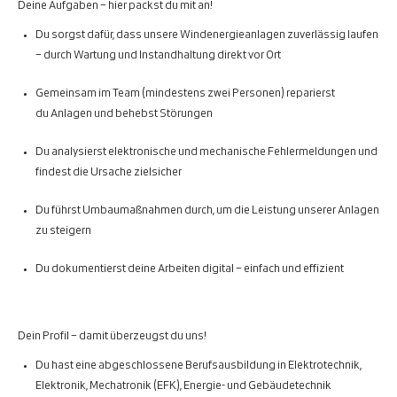
Deine Aufgaben – hier packst du mit an!
Du sorgst dafür, dass unsere Windenergieanlagen zuverlässig laufen
– durch Wartung und Instandhaltung direkt vor Ort
Gemeinsam im Team (mindestens zwei Personen) reparierst
du Anlagen und behebst Störungen
Du analysierst elektronische und mechanische Fehlermeldungen und
findest die Ursache zielsicher
Du führst Umbaumaßnahmen durch, um die Leistung unserer Anlagen
zu steigern
Du dokumentierst deine Arbeiten digital – einfach und effizient
Dein Profil – damit überzeugst du uns!
Du hast eine abgeschlossene Berufsausbildung in Elektrotechnik,
Elektronik, Mechatronik (EFK), Energie- und Gebäudetechnik