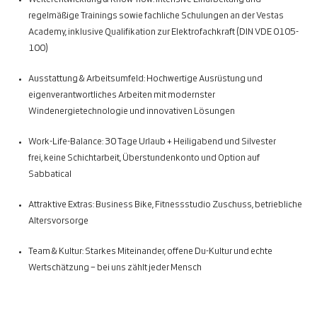
regelmäßige Trainings sowie fachliche Schulungen an der Vestas
Academy, inklusive Qualifikation zur Elektrofachkraft (DIN VDE 0105-
100)
Ausstattung & Arbeitsumfeld:
Hochwertige Ausrüstung und
eigenverantwortliches Arbeiten mit modernster
Windenergietechnologie und innovativen Lösungen
Work-Life-Balance:
30 Tage Urlaub + Heiligabend und Silvester
frei, keine Schichtarbeit, Überstundenkonto und Option auf
Sabbatical
Attraktive Extras:
Business Bike, Fitnessstudio Zuschuss, betriebliche
Altersvorsorge
Team & Kultur:
Starkes Miteinander, offene Du-Kultur und echte
Wertschätzung – bei uns zählt jeder Mensch