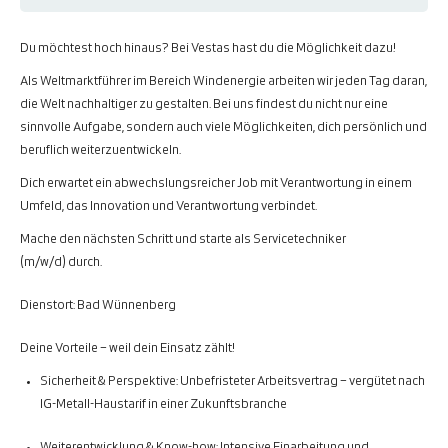
Du möchtest hoch hinaus? Bei Vestas hast du die Möglichkeit dazu!
Als Weltmarktführer im Bereich Windenergie arbeiten wir jeden Tag daran,
die Welt nachhaltiger zu gestalten. Bei uns findest du nicht nur eine
sinnvolle Aufgabe, sondern auch viele Möglichkeiten, dich persönlich und
beruflich weiterzuentwickeln.
Dich erwartet ein abwechslungsreicher Job mit Verantwortung in einem
Umfeld, das Innovation und Verantwortung verbindet.
Mache den nächsten Schritt und starte als Servicetechniker
(m/w/d) durch.
Dienstort:
Bad Wünnenberg
Deine Vorteile – weil dein Einsatz zählt!
Sicherheit & Perspektive:
Unbefristeter Arbeitsvertrag – vergütet nach
IG-Metall-Haustarif in einer Zukunftsbranche
Weiterentwicklung & Know-how:
Intensive Einarbeitung und