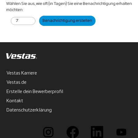
Wählen Sie aus, wie oft (in Tagen) Sie eine Benachrichtigung erhalten
möchten:
Benachrichtigung erstellen
Vestas Karriere
Vestas.de
Erstelle dein Bewerberprofil
Kontakt
Datenschutzerklärung
W
W
W
W
i
i
i
i
r
r
r
r