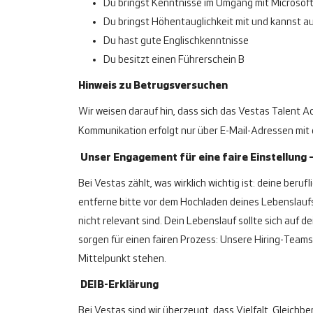
Du bringst Kenntnisse im Umgang mit Microsoft
Du bringst Höhentauglichkeit mit und kannst a
Du hast gute Englischkenntnisse
Du besitzt einen Führerschein B
Hinweis zu Betrugsversuchen
Wir weisen darauf hin, dass sich das Vestas Talent Acq
Kommunikation erfolgt nur über E-Mail-Adressen mit
Unser Engagement für eine faire Einstellung 
Bei Vestas zählt, was wirklich wichtig ist: deine ber
entferne bitte vor dem Hochladen deines Lebenslaufs
nicht relevant sind. Dein Lebenslauf sollte sich au
sorgen für einen fairen Prozess: Unsere Hiring-Teams
Mittelpunkt stehen.
DEIB-Erklärung
Bei Vestas sind wir überzeugt, dass Vielfalt, Gleich