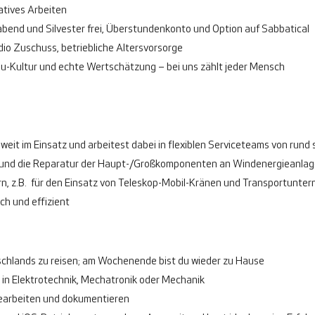
atives Arbeiten
abend und Silvester frei, Überstundenkonto und Option auf Sabbatical
dio Zuschuss, betriebliche Altersvorsorge
Du-Kultur und echte Wertschätzung – bei uns zählt jeder Mensch
it im Einsatz und arbeitest dabei in flexiblen Serviceteams von rund
 und die Reparatur der Haupt-/Großkomponenten an Windenergieanlag
n, z.B. für den Einsatz von Teleskop-Mobil-Kränen und Transportunte
ch und effizient
tschlands zu reisen; am Wochenende bist du wieder zu Hause
in Elektrotechnik, Mechatronik oder Mechanik
bearbeiten und dokumentieren