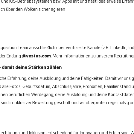
 und iOS-Betriebssystemen bzw. Apps mit und hast idealerweise Erfah
uch über den Wolken sicher agieren
uisition Team ausschließlich über verifizierte Kanäle (z.B. LinkedIn, Ind
 der Endung
@vestas.com
.
Mehr Informationen zu unserem Recruitingp
– damit deine Stärken zählen
ufliche Erfahrung, deine Ausbildung und deine Fähigkeiten. Damit wir uns
 alle Fotos, Geburtsdatum, Abschlussjahre, Pronomen, Familienstand un
f deinen beruflichen Werdegang, deine Ausbildung und deine Kontaktdate
 sind in inklusiver Bewertung geschult und wir überprüfen regelmäßig u
berechtigung und Inklusion entscheidend für Innovation und Erfolg sind