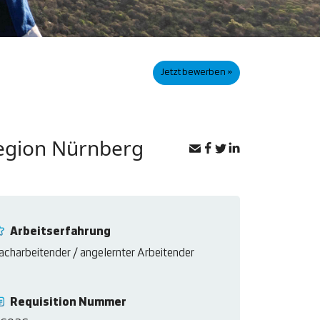
Jetzt bewerben »
Region Nürnberg
Arbeitserfahrung
acharbeitender / angelernter Arbeitender
Requisition Nummer