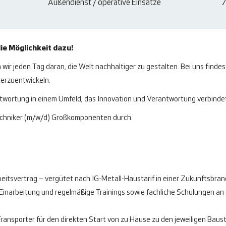
Außendienst / operative Einsätze
7
ie Möglichkeit dazu!
wir jeden Tag daran, die Welt nachhaltiger zu gestalten. Bei uns findes
iterzuentwickeln.
ntwortung in einem Umfeld, das Innovation und Verantwortung verbinde
techniker (m/w/d) Großkomponenten durch.
eitsvertrag – vergütet nach IG-Metall-Haustarif in einer Zukunftsbra
Einarbeitung und regelmäßige Trainings sowie fachliche Schulungen an 
ransporter für den direkten Start von zu Hause zu den jeweiligen Baus